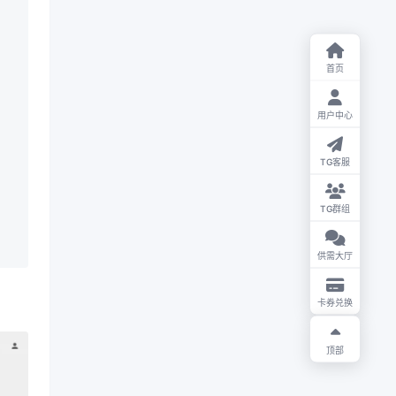
首页
用户中心
TG客服
TG群组
供需大厅
卡券兑换
顶部