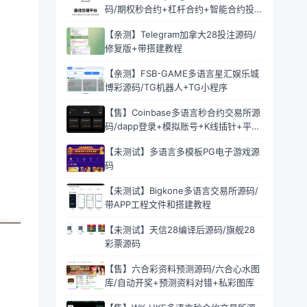
码/期权秒合约+杠杆合约+智能合约投
资理财+NTF+贷款+输赢控制
【亲测】Telegram加拿大28投注源码/
修复版+带搭建教程
【亲测】FSB-GAME多语言星汇娱乐城
博彩源码/TG机器人+TG小程序
【售】Coinbase多语言秒合约交易所源
码/dapp登录+模拟账号+K线插针+平台
币控制+盈亏控制+ai量化+借贷
【未测试】多语言多模板PG电子游戏源
码
【未测试】Bigkone多语言交易所源码/
带APP工程文件和搭建教程
【未测试】天信28编译后源码/旗舰28
彩票源码
【售】六合彩资料预测源码/六合心水图
库/自动开奖+预测资料对错+私彩图库