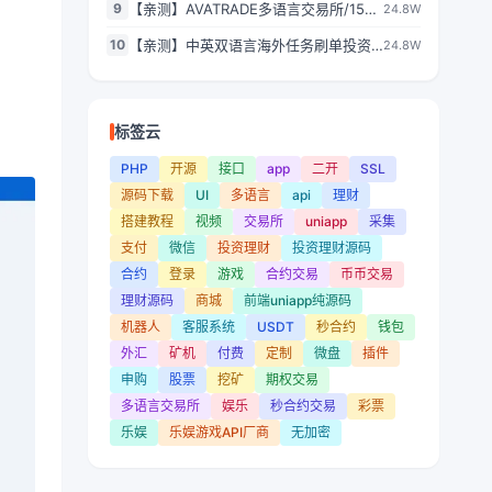
9
【亲测】AVATRADE多语言交易所/15国
24.8W
语言交易所/合约交易+期权交易+币币交
10
【亲测】中英双语言海外任务刷单投资
24.8W
易+申购+矿机+风控/前端wap+pc纯源
理财源码/叠加分组模式+代理分销/前端
码/带搭建教程
vue编译后
标签云
PHP
开源
接口
app
二开
SSL
源码下载
UI
多语言
api
理财
搭建教程
视频
交易所
uniapp
采集
支付
微信
投资理财
投资理财源码
合约
登录
游戏
合约交易
币币交易
理财源码
商城
前端uniapp纯源码
机器人
客服系统
USDT
秒合约
钱包
外汇
矿机
付费
定制
微盘
插件
申购
股票
挖矿
期权交易
多语言交易所
娱乐
秒合约交易
彩票
乐娱
乐娱游戏API厂商
无加密