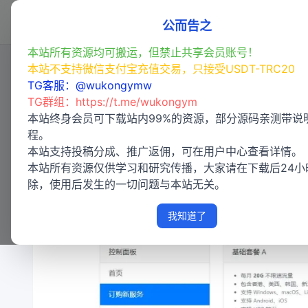
首页
程序源码
亲测专区
(49)
公而告之
本站所有资源均可搬运，但禁止共享会员账号！
本站不支持微信支付宝充值交易，只接受USDT-TRC20
TG客服：@wukongymw
【VPN/机场】推荐几个不错的机场
TG群组：
https://t.me/wukongym
本站终身会员可下载站内99%的资源，部分源码亲测带说
程。
以下7个
机场
我都使用过，有便宜也有贵的，可以根
本站支持投稿分成、推广返佣，可在用户中心查看详情。
一、AgentNEO
本站所有资源仅供学习和研究传播，大家请在下载后24小
官网地址：
https://v2neo.org/
除，使用后发生的一切问题与本站无关。
我知道了