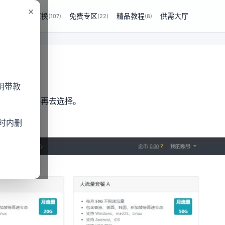
×
商业互换
免费专区
精品教程
供需大厅
(229)
(107)
(22)
(8)
明带教
据图片的价格再去选择。
时内删