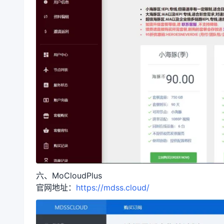
六、MoCloudPlus
官网地址：
https://mdss.cloud/