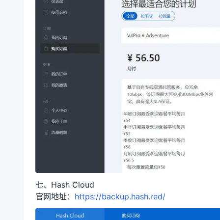
七、Hash Cloud
官网地址：
https://backup.hash.red/