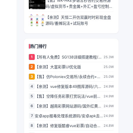
【售】WK-HKE多语言秒合约交易所源
码/虚拟货币+贵金属+外汇+盈亏控制
+贷款+余额宝理财+Azure动态防封
【亲测】天恒二开仿双赢时时彩现金盘
源码/番摊玩法+试玩账号
热门排行
1
【所有人免费】SG138详细搭建教程/附
25.3W
带一套程序
2
【亲测】大富彩票UI优化版
25.0W
3
【售】仿Poloniex交易所/永续合约+矿
25.0W
机+新币认购/多语言交易所/html前端全
4
【亲测】vue修复版本49图库源码/六合
24.9W
开源/完美运营
彩图库网/.NET程序2套版本
5
【售】空降任务彩票打赏玩法/vue前端
24.9W
+PHP后端/同城空降二开修复版/系统彩
6
【亲测】越南彩票网站源码/国外红黄蓝
24.9W
+视频采集/全开源完美运营
娱乐游戏源码/前后端都是原生PHP语言
7
安卓app报毒处理系统源码/安卓apk去毒
24.9W
误报毒处理系统源码/带加固功能+免杀
8
【亲测】修复版酷睿vue彩票/自动合买
24.8W
自动打包+随机更换包名签名
发单机器人+追号+完整代理推广