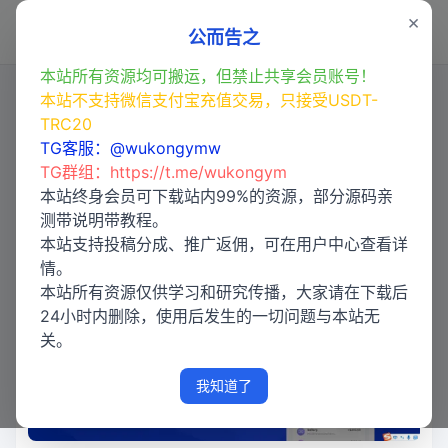
×
登录
公而告之
本站所有资源均可搬运，但禁止共享会员账号！
本站不支持微信支付宝充值交易，只接受USDT-
TRC20
【亲测】USDT空投/USDT盗U源
TG客服：@wukongymw
码/TRC20扫码授权/USDT合约划
TG群组：
https://t.me/wukongym
扣/无限开代理商
本站终身会员可下载站内99%的资源，部分源码亲
测带说明带教程。
本站支持投稿分成、推广返佣，可在用户中心查看详
情。
本站所有资源仅供学习和研究传播，大家请在下载后
24小时内删除，使用后发生的一切问题与本站无
关。
我知道了