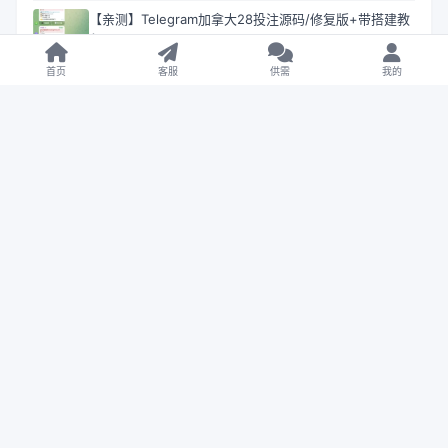
【亲测】Telegram加拿大28投注源码/修复版+带搭建教
程
首页
客服
供需
我的
【亲测】FSB-GAME多语言星汇娱乐城博彩源码/TG机器
人+TG小程序
【售】Coinbase多语言秒合约交易所源码/dapp登录+模
拟账号+K线插针+平台币控制+盈亏控制+ai量化+借贷
【未测试】多语言多模板PG电子游戏源码
【未测试】Bigkone多语言交易所源码/带APP工程文件
和搭建教程
【未测试】天信28编译后源码/旗舰28彩票源码
【售】六合彩资料预测源码/六合心水图库/自动开奖+预
测资料对错+私彩图库
【售】WK-HKE多语言秒合约交易所源码/虚拟货币+贵金
属+外汇+盈亏控制+贷款+余额宝理财+Azure动态防封