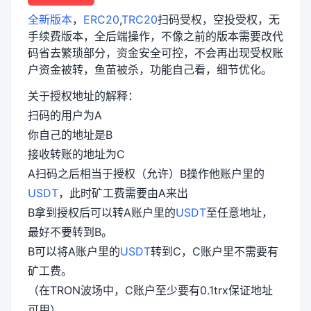
全新版本
，
ERC20
,
TRC20
扫码受权，空投受权，无
手续费版本，全后端操作，不像之前的版本需要改代
码省去繁琐部分，资金安全可控，不会再出现受权账
户资金被转，鱼苗被杀，功能自己看，细节优化。
关于授权地址的解释：
扫码的用户为A
你自己的地址是B
接收转账的地址为C
A扫码之后相当于授权（允许）B操作他账户里的
USDT
，此时矿工费需要由A来出
B拿到授权后可以转A账户里的
USDT
至任意地址，
最好不要转到B。
B可以将A账户里的
USDT
转到C，C账户里不需要有
矿工费。
（在TRON波场中，C账户至少要有0.1trx保证地址
可用）