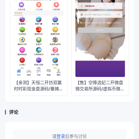
【亲测】天恒二开仿双赢
【售】空降选妃二开微盘
时时彩现金盘源码/番摊玩
微交易所源码/虚拟币微交
法+试玩账号
易投资理财
评论
请
登录
后参与讨论