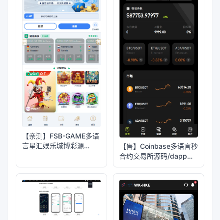
【亲测】FSB-GAME多语
言星汇娱乐城博彩源
【售】Coinbase多语言秒
码/TG机器人+TG小程序
合约交易所源码/dapp登
录+模拟账号+K线插针
+平台币控制+盈亏控制
+ai量化+借贷